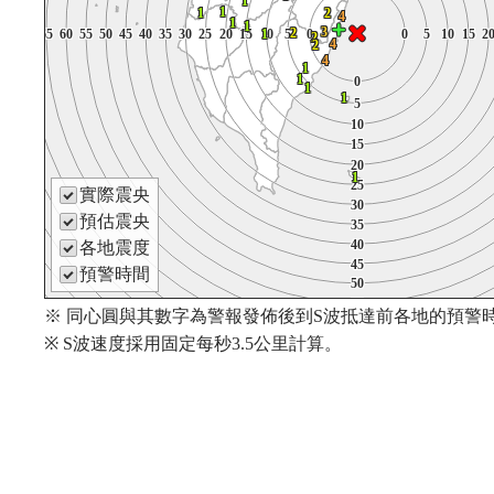
1
1
1
1
1
1
1
1
1
1
1
1
1
1
1
1
2
2
2
1
1
1
1
1
1
1
1
2
2
2
2
1
1
1
1
1
1
2
2
2
4
4
4
4
4
4
4
4
4
4
1
1
1
1
1
1
1
1
1
1
1
1
1
1
1
1
1
1
1
1
3
3
3
3
3
3
3
2
2
2
3
3
3
75
75
75
70
70
70
65
65
65
60
60
60
55
55
55
50
50
50
45
45
45
40
40
40
35
35
35
30
30
30
25
25
25
20
20
20
15
15
15
10
10
10
5
5
5
0
0
0
0
0
0
5
5
5
10
10
10
15
15
15
2
2
2
1
1
1
2
2
2
2
75
75
75
75
70
70
70
70
65
65
65
65
60
60
60
60
55
55
55
55
50
50
50
50
45
45
45
45
40
40
40
40
35
35
35
35
30
30
30
30
25
25
25
25
20
20
20
20
15
15
15
15
10
10
10
10
5
5
5
5
0
0
0
0
0
0
0
0
5
5
5
5
10
10
10
10
15
15
15
15
2
2
2
2
1
1
1
1
2
2
2
75
75
75
70
70
70
65
65
65
60
60
60
55
55
55
50
50
50
45
45
45
40
40
40
35
35
35
30
30
30
25
25
25
20
20
20
15
15
15
10
10
10
5
5
5
0
0
0
0
0
0
5
5
5
10
10
10
15
15
15
2
2
2
1
1
1
2
2
2
2
2
2
2
2
2
2
4
4
4
2
2
2
4
4
4
4
2
2
2
2
4
4
4
2
2
2
4
4
4
4
4
4
4
4
4
4
1
1
1
1
1
1
1
1
1
1
1
1
1
1
1
1
1
0
0
0
1
1
1
0
0
0
0
0
0
0
1
1
1
1
1
1
1
1
1
1
1
1
1
1
1
1
1
1
1
1
5
5
5
5
5
5
5
5
5
5
10
10
10
10
10
10
10
10
10
10
15
15
15
15
15
15
15
15
15
15
20
20
20
20
20
20
20
20
20
20
1
1
1
1
1
1
1
1
1
1
25
25
25
25
25
25
25
25
25
25
實際震央
30
30
30
30
30
30
30
30
30
30
預估震央
35
35
35
35
35
35
35
35
35
35
40
40
40
40
40
40
40
各地震度
40
40
40
45
45
45
45
45
45
45
45
45
45
預警時間
50
50
50
50
50
50
50
50
50
50
55
55
55
55
55
55
55
55
55
55
※ 同心圓與其數字為警報發佈後到S波抵達前各地的預警時
60
60
60
60
60
60
60
60
60
60
※ S波速度採用固定每秒3.5公里計算。
65
65
65
65
65
65
65
65
65
65
70
70
70
70
70
70
70
70
70
70
75
75
75
75
75
75
75
75
75
75
80
80
80
80
80
80
80
80
80
80
85
85
85
85
85
85
85
85
85
85
90
90
90
90
90
90
90
90
90
90
95
95
95
95
95
95
95
95
95
95
100
100
100
100
100
100
100
100
100
100