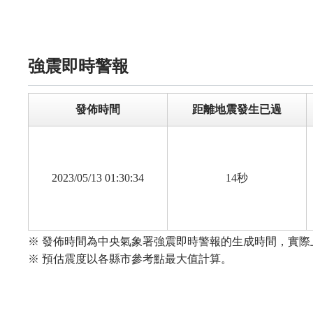
105
105
105
105
105
105
105
105
105
105
110
110
110
110
110
110
110
110
110
110
115
115
115
115
115
115
115
115
115
115
120
120
120
120
120
120
120
120
120
120
強震即時警報
發佈時間
距離地震發生已過
2023/05/13 01:30:34
14秒
※ 發佈時間為中央氣象署強震即時警報的生成時間，實
※ 預估震度以各縣市參考點最大值計算。