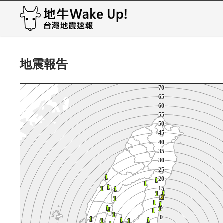
115
115
115
115
115
115
115
115
115
115
110
110
110
110
110
110
110
110
110
110
105
105
105
105
105
105
105
105
105
105
100
100
100
100
100
100
100
100
100
100
95
95
95
95
95
95
95
95
95
95
90
90
90
90
90
90
90
90
90
90
85
85
85
85
85
85
85
85
85
85
地震報告
80
80
80
80
80
80
80
80
80
80
75
75
75
75
75
75
75
75
75
75
70
70
70
70
70
70
70
70
70
70
65
65
65
65
65
65
65
65
65
65
60
60
60
60
60
60
60
60
60
60
55
55
55
55
55
55
55
55
55
55
50
50
50
50
50
50
50
50
50
50
45
45
45
45
45
45
45
45
45
45
40
40
40
40
40
40
40
40
40
40
35
35
35
35
35
35
35
35
35
35
30
30
30
30
30
30
30
30
30
30
25
25
25
25
25
25
25
25
25
25
1
1
1
1
1
1
1
1
1
1
20
20
20
20
20
20
20
20
20
20
1
1
1
1
1
1
1
1
1
1
1
1
1
1
1
1
1
1
1
1
1
1
1
1
1
1
1
15
15
15
1
1
1
15
15
15
15
1
1
1
15
15
15
1
1
1
1
1
1
1
1
1
1
1
1
1
1
1
1
1
1
1
1
1
1
1
1
1
1
1
1
1
1
1
1
1
1
1
1
1
2
2
2
10
10
10
2
2
2
2
10
10
10
10
2
2
2
10
10
10
1
1
1
1
1
1
1
1
1
1
1
1
1
1
1
1
1
1
1
1
1
1
1
1
1
1
1
1
1
1
5
5
5
5
5
5
5
5
5
5
1
1
1
1
1
1
1
1
1
1
1
1
1
1
1
1
1
1
1
1
1
1
1
1
1
1
1
1
1
1
1
1
1
1
1
1
1
1
1
1
1
1
1
1
1
1
1
1
1
1
0
0
0
0
0
0
0
0
0
0
1
1
1
1
1
1
1
1
1
1
1
1
1
1
1
1
1
1
1
1
1
1
1
1
1
1
1
1
1
1
1
1
1
1
1
1
1
1
1
1
1
1
1
1
1
1
1
1
1
1