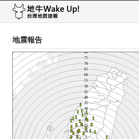
120
120
120
120
120
120
120
120
120
120
115
115
115
115
115
115
115
115
115
115
110
110
110
110
110
110
110
110
110
110
105
105
105
105
105
105
105
105
105
105
100
100
100
100
100
100
100
100
100
100
95
95
95
95
95
95
95
95
95
95
地震報告
90
90
90
90
90
90
90
90
90
90
85
85
85
85
85
85
85
85
85
85
80
80
80
80
80
80
80
80
80
80
75
75
75
75
75
75
75
75
75
75
70
70
70
70
70
70
70
70
70
70
65
65
65
65
65
65
65
65
65
65
60
60
60
60
60
60
60
60
60
60
55
55
55
55
55
55
55
55
55
55
50
50
50
50
50
50
50
50
50
50
45
45
45
45
45
45
45
45
45
45
40
40
40
40
40
40
40
40
40
40
35
35
35
35
35
35
35
35
35
35
1
1
1
1
1
1
1
1
1
1
30
30
30
30
30
30
30
30
30
30
1
1
1
1
1
1
1
1
1
1
1
1
1
1
1
1
1
1
1
1
1
1
1
1
1
1
1
1
1
1
25
25
25
25
25
25
25
25
25
25
1
1
1
1
1
1
1
1
1
1
1
1
1
1
1
1
1
1
1
1
1
1
1
1
1
1
1
1
1
1
1
1
1
1
1
1
1
1
1
1
1
1
1
1
1
1
1
1
1
1
20
20
20
20
20
20
20
1
1
1
20
20
20
1
1
1
1
1
1
1
1
1
1
1
1
1
1
1
1
1
1
1
1
1
1
1
1
1
1
1
2
2
2
2
2
2
2
2
2
2
2
2
2
2
2
2
2
2
2
2
1
1
1
2
2
2
2
2
2
2
1
1
1
1
15
15
15
2
2
2
1
1
1
15
15
15
15
15
15
15
2
2
2
2
2
2
2
2
2
2
2
2
2
2
2
2
2
2
2
2
2
2
2
2
2
2
2
2
2
2
2
2
2
10
10
10
2
2
2
2
1
1
1
10
10
10
10
2
2
2
1
1
1
1
10
10
10
2
2
2
1
1
1
2
2
2
2
1
1
1
2
2
2
1
1
1
1
1
1
1
2
2
2
2
2
2
2
2
2
2
2
2
2
2
2
2
2
2
2
2
5
5
5
3
3
3
2
2
2
1
1
1
5
5
5
5
3
3
3
3
2
2
2
2
1
1
1
1
5
5
5
3
3
3
2
2
2
1
1
1