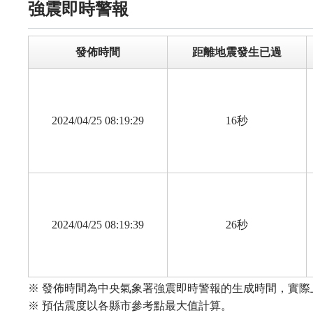
110
110
110
110
110
110
110
強震即時警報
115
115
115
115
115
115
115
115
115
115
120
120
120
120
120
120
120
120
120
120
發佈時間
距離地震發生已過
2024/04/25 08:19:29
16秒
2024/04/25 08:19:39
26秒
※ 發佈時間為中央氣象署強震即時警報的生成時間，實
※ 預估震度以各縣市參考點最大值計算。