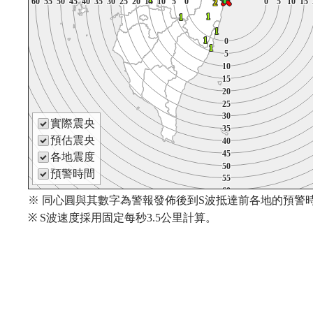
1
1
1
5
5
5
70
70
70
65
65
65
60
60
60
55
55
55
50
50
50
45
45
45
40
40
40
35
35
35
30
30
30
25
25
25
20
20
20
15
15
15
10
10
10
5
5
5
0
0
0
0
0
0
5
5
5
10
10
10
15
15
15
4
4
4
5
5
5
5
70
70
70
70
65
65
65
65
60
60
60
60
55
55
55
55
50
50
50
50
45
45
45
45
40
40
40
40
35
35
35
35
30
30
30
30
25
25
25
25
20
20
20
20
15
15
15
15
10
10
10
10
5
5
5
5
0
0
0
0
0
0
0
0
5
5
5
5
10
10
10
10
15
15
15
15
5
5
5
70
70
70
65
65
65
60
60
60
55
55
55
50
50
50
45
45
45
40
40
40
35
35
35
30
30
30
25
25
25
20
20
20
15
15
15
10
10
10
5
5
5
0
0
0
0
0
0
5
5
5
10
10
10
15
15
15
2
2
2
2
2
2
2
2
2
2
1
1
1
1
1
1
1
1
1
1
1
1
1
1
1
1
1
1
1
1
1
1
1
1
1
1
1
1
1
1
1
1
1
0
0
0
1
1
1
1
0
0
0
0
1
1
1
0
0
0
1
1
1
1
1
1
1
1
1
1
5
5
5
5
5
5
5
5
5
5
10
10
10
10
10
10
10
10
10
10
15
15
15
15
15
15
15
15
15
15
20
20
20
20
20
20
20
20
20
20
25
25
25
25
25
25
25
25
25
25
30
30
30
30
30
30
30
30
30
30
實際震央
35
35
35
35
35
35
35
35
35
35
預估震央
40
40
40
40
40
40
40
40
40
40
45
45
45
45
45
45
45
45
45
45
各地震度
50
50
50
50
50
50
50
50
50
50
預警時間
55
55
55
55
55
55
55
55
55
55
60
60
60
60
60
60
60
60
60
60
※ 同心圓與其數字為警報發佈後到S波抵達前各地的預警時
65
65
65
65
65
65
65
65
65
65
70
70
70
70
70
70
70
※ S波速度採用固定每秒3.5公里計算。
70
70
70
75
75
75
75
75
75
75
75
75
75
80
80
80
80
80
80
80
80
80
80
85
85
85
85
85
85
85
85
85
85
90
90
90
90
90
90
90
90
90
90
95
95
95
95
95
95
95
95
95
95
100
100
100
100
100
100
100
100
100
100
105
105
105
105
105
105
105
105
105
105
110
110
110