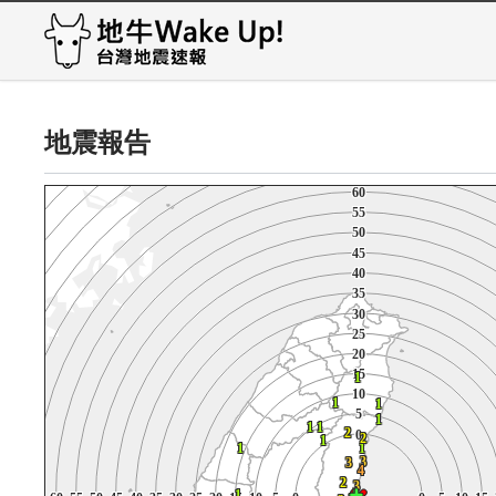
105
105
105
105
105
105
105
105
105
105
100
100
100
100
100
100
100
100
100
100
95
95
95
95
95
95
95
95
95
95
90
90
90
90
90
90
90
90
90
90
85
85
85
85
85
85
85
85
85
85
80
80
80
80
80
80
80
80
80
80
75
75
75
75
75
75
75
75
75
75
地震報告
70
70
70
70
70
70
70
70
70
70
65
65
65
65
65
65
65
65
65
65
60
60
60
60
60
60
60
60
60
60
55
55
55
55
55
55
55
55
55
55
50
50
50
50
50
50
50
50
50
50
45
45
45
45
45
45
45
45
45
45
40
40
40
40
40
40
40
40
40
40
35
35
35
35
35
35
35
35
35
35
30
30
30
30
30
30
30
30
30
30
25
25
25
25
25
25
25
25
25
25
20
20
20
20
20
20
20
20
20
20
15
15
15
15
15
15
15
15
15
15
1
1
1
1
1
1
1
1
1
1
10
10
10
10
10
10
10
10
10
10
1
1
1
1
1
1
1
1
1
1
1
1
1
1
1
1
1
1
1
1
5
5
5
5
5
5
5
5
5
5
1
1
1
1
1
1
1
1
1
1
1
1
1
1
1
1
1
1
1
1
1
1
1
1
1
1
1
1
1
1
2
2
2
2
2
2
2
2
2
2
0
0
0
0
0
0
0
0
0
0
2
2
2
2
2
2
2
1
1
1
2
2
2
1
1
1
1
1
1
1
1
1
1
1
1
1
1
1
1
1
1
1
1
1
1
1
1
1
1
1
3
3
3
3
3
3
3
3
3
3
3
3
3
3
3
3
3
3
3
3
4
4
4
4
4
4
4
4
4
4
2
2
2
2
2
2
2
2
2
2
3
3
3
3
3
3
3
3
3
3
1
1
1
4
4
4
1
1
1
1
4
4
4
4